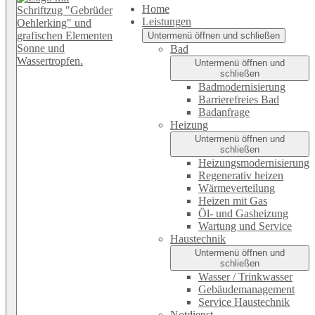
Home
Leistungen
Untermenü öffnen und schließen
Bad
Untermenü öffnen und
schließen
Badmodernisierung
Barrierefreies Bad
Badanfrage
Heizung
Untermenü öffnen und
schließen
Heizungsmodernisierung
Regenerativ heizen
Wärmeverteilung
Heizen mit Gas
Öl- und Gasheizung
Wartung und Service
Haustechnik
Untermenü öffnen und
schließen
Wasser / Trinkwasser
Gebäudemanagement
Service Haustechnik
Notdienst