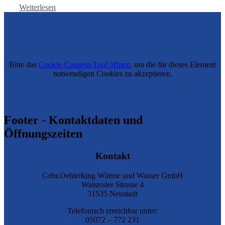
Weiterlesen
Bitte das
Cookie-Consent-Tool öffnen
, um die für dieses Element
notwendigen Cookies zu akzeptieren.
Footer - Kontaktdaten und
Öffnungszeiten
Kontakt
Gebr.Oehlerking Wärme und Wasser GmbH
Walsroder Strasse 4
31535 Neustadt
Telefonisch erreichbar unter:
05072 – 772 231