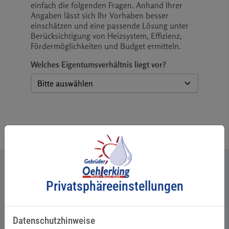
einfach die folgenden Fragen. Anhand Ihrer
Angaben lässt sich Ihr Vorhaben besser
einschätzen und eine passende Lösung unter
Berücksichtigung von Heizsystem, Effizienz,
Fördermöglichkeiten und Budget ermitteln.
Welches Eigentumsverhältnis liegt vor?
Privatsphäre­einstellungen
Hier finden Sie weitere Planungshilfen:
Datenschutzhinweise