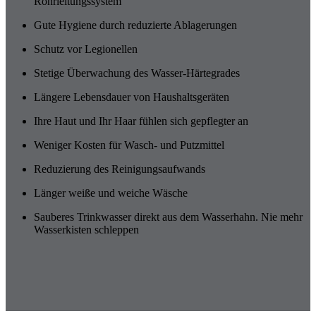
Rohrleitungssystem
Gute Hygiene durch reduzierte Ablagerungen
Schutz vor Legionellen
Stetige Überwachung des Wasser-Härtegrades
Längere Lebensdauer von Haushaltsgeräten
Ihre Haut und Ihr Haar fühlen sich gepflegter an
Weniger Kosten für Wasch- und Putzmittel
Reduzierung des Reinigungsaufwands
Länger weiße und weiche Wäsche
Sauberes Trinkwasser direkt aus dem Wasserhahn. Nie mehr
Wasserkisten schleppen