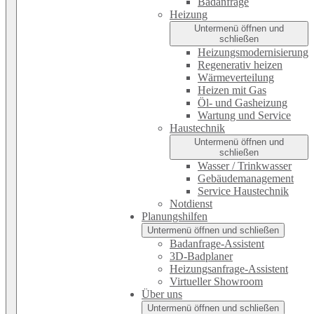
Badanfrage
Heizung
Untermenü öffnen und
schließen
Heizungsmodernisierung
Regenerativ heizen
Wärmeverteilung
Heizen mit Gas
Öl- und Gasheizung
Wartung und Service
Haustechnik
Untermenü öffnen und
schließen
Wasser / Trinkwasser
Gebäudemanagement
Service Haustechnik
Notdienst
Planungshilfen
Untermenü öffnen und schließen
Badanfrage-Assistent
3D-Badplaner
Heizungsanfrage-Assistent
Virtueller Showroom
Über uns
Untermenü öffnen und schließen