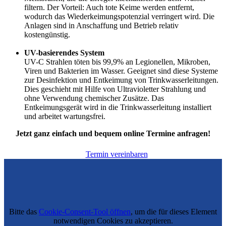
filtern. Der Vorteil: Auch tote Keime werden entfernt,
wodurch das Wiederkeimungspotenzial verringert wird. Die
Anlagen sind in Anschaffung und Betrieb relativ
kostengünstig.
UV-basierendes System
UV-C
Strahlen
töte
n
bis 99,9%
an
Legionellen, Mikroben,
Viren und Bakterien im Wasser. Geeignet sind diese Systeme
zur Desinfektion und Entkeimung von Trink
wasser
leitungen
.
Die
s
geschieht
mit Hilfe von
Ultra
violetter
Strahlung und
ohne Verwendung chemischer
Zusätze
.
Das
Entkeimungsgerät wird
in die Trinkwasserleitung installiert
und arbeitet wartungsfrei.
Jetzt ganz einfach und bequem online Termine anfragen!
Termin vereinbaren
Bitte das
Cookie-Consent-Tool öffnen
, um die für dieses Element
notwendigen Cookies zu akzeptieren.