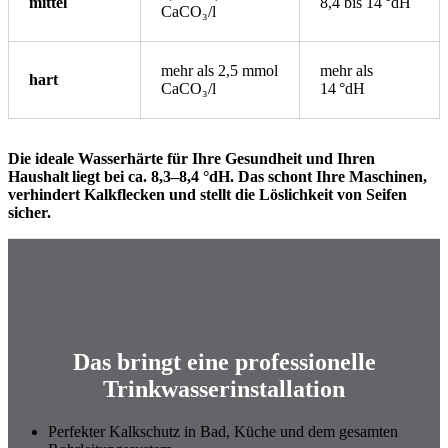
mittel
8,4 bis 14 °dH
CaCO₃/l
mehr als 2,5 mmol
mehr als
hart
CaCO₃/l
14 °dH
Die ideale Wasserhärte für Ihre Gesundheit und Ihren
Haushalt liegt bei ca. 8,3–8,4 °dH. Das schont Ihre Maschinen,
verhindert Kalkflecken und stellt die Löslichkeit von Seifen
sicher.
Das bringt eine professionelle
Trinkwasserinstallation
Perfekter Kalkschutz in Bad, Küche und dem gesamten