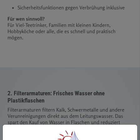
Sicherheitsfunktionen gegen Verbrühung inklusive
Für wen sinnvoll?
Für Viel-Teetrinker, Familien mit kleinen Kindern,
Hobbyköche oder alle, die es schnell und praktisch
mögen.
2. Filterarmaturen: Frisches Wasser ohne
Plastikflaschen
Filterarmaturen filtern Kalk, Schwermetalle und andere
Verunreinigungen direkt aus dem Leitungswasser. Das
spart den Kauf von Wasser in Flaschen und reduziert
Plastikmüll. Viele Systeme bieten sogar sprudelndes oder
gekühltes Wasser auf Knopfdruck. Wer Wert auf gutes