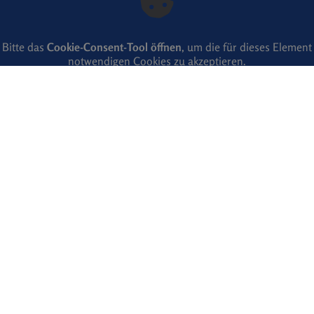
Bitte das
Cookie-Consent-Tool öffnen
, um die für dieses Element
notwendigen Cookies zu akzeptieren.
Footer - Kontaktdaten und Öffnungszeiten
Kontakt
Gebr.Oehlerking Wärme und Wasser GmbH
Walsroder Strasse 4
31535 Neustadt
Telefonisch erreichbar unter:
05072 – 772 231
E-Mail:
info@gebrueder-oehlerking.de
Öffnungszeiten