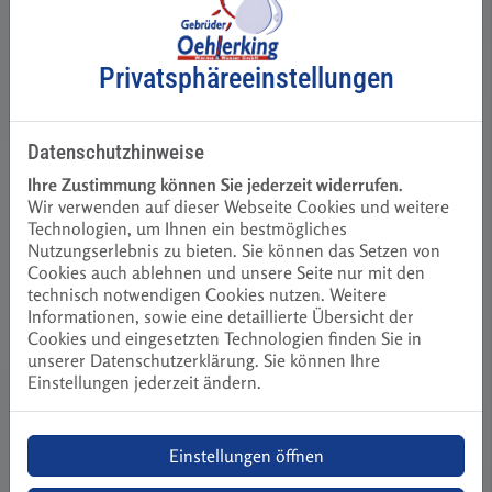
Trinkwasser legt oder in Regionen mit hoher Wasserhärte
wohnt, profitiert besonders.
Vorteile:
Privatsphäre­einstellungen
Kein Kauf und Schleppen von Flaschenwasser mehr
Umweltfreundlich: Vermeidet Plastikmüll durch den
Datenschutzhinweise
Verzicht auf Flaschenwasser
Ihre Zustimmung können Sie jederzeit widerrufen.
Verbesserter Geschmack: Frisches, gesundes Wasser
Wir verwenden auf dieser Webseite Cookies und weitere
direkt aus dem Hahn
Technologien, um Ihnen ein bestmögliches
Bequem und hygienisch – kein Umfüllen von Wasser
Nutzungserlebnis zu bieten. Sie können das Setzen von
notwendig
Cookies auch ablehnen und unsere Seite nur mit den
technisch notwendigen Cookies nutzen. Weitere
Für wen sinnvoll?
Informationen, sowie eine detaillierte Übersicht der
Für Haushalte, die viel Wasser trinken, Wert auf gute
Cookies und eingesetzten Technologien finden Sie in
Wasserqualität legen oder empfindliche Geräte (z. B.
unserer Datenschutzerklärung. Sie können Ihre
Kaffeemaschine) schützen wollen.
Einstellungen jederzeit ändern.
Bild: Grohe Blue
Einstellungen öffnen